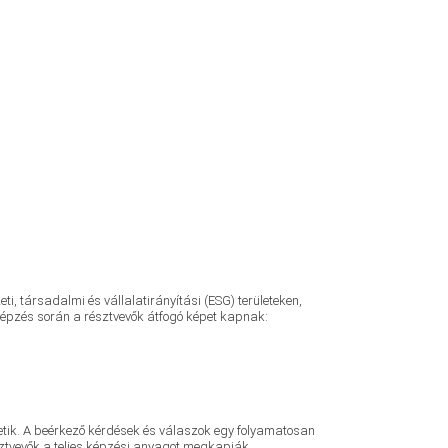
, társadalmi és vállalatirányítási (ESG) területeken,
képzés során a résztvevők átfogó képet kapnak:
hetik. A beérkező kérdések és válaszok egy folyamatosan
tvevők a teljes képzési anyagot megkapják.