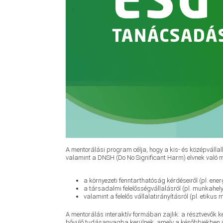
A mentorálási program célja, hogy a kis- és középvállal
valamint a DNSH (Do No Significant Harm) elvnek való 
a környezeti fenntarthatóság kérdéseiről (pl. e
a társadalmi felelősségvállalásról (pl. munkahelyi 
valamint a felelős vállalatirányításról (pl. etiku
A mentorálás interaktív formában zajlik: a résztvevők 
bővülő tudásanyagba kerülnek, amely a későbbiekben i