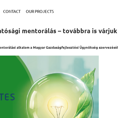
CONTACT
OUR PROJECTS
atósági mentorálás – továbbra is várjuk
mentorálási alkalom a Magyar Gazdaságfejlesztési Ügynökség szervezés