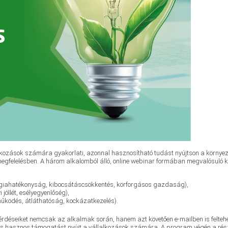
kozások számára gyakorlati, azonnal hasznosítható tudást nyújtson a környezeti
megfelelésben. A három alkalomból álló, online webinar formában megvalósuló 
nergiahatékonyság, kibocsátáscsökkentés, körforgásos gazdaság),
jóllét, esélyegyenlőség),
s működés, átláthatóság, kockázatkezelés).
kérdéseiket nemcsak az alkalmak során, hanem azt követően e-mailben is felte
s hasznos támogatást nyújt a vállalkozások számára. A program végén a rész