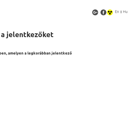
En
Hu
|
 a jelentkezőket
ében, amelyen a legkorábban jelentkező