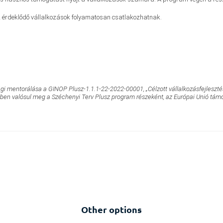
 az érdeklődő vállalkozások folyamatosan csatlakozhatnak.
mentorálása a GINOP Plusz-1.1.1-22-2022-00001, „Célzott vállalkozásfejlesztési 
ében valósul meg a Széchenyi Terv Plusz program részeként, az Európai Unió tám
Other options