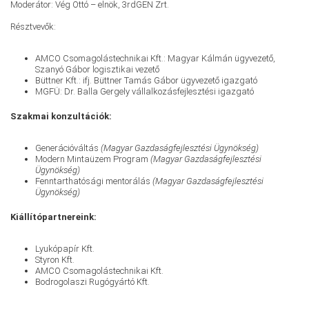
Moderátor: Vég Ottó – elnök, 3rdGEN Zrt.
Résztvevők:
AMCO Csomagolástechnikai Kft.: Magyar Kálmán ügyvezető,
Szanyó Gábor logisztikai vezető
Büttner Kft.: ifj. Büttner Tamás Gábor ügyvezető igazgató
MGFÜ: Dr. Balla Gergely vállalkozásfejlesztési igazgató
Szakmai konzultációk:
Generációváltás
(Magyar Gazdaságfejlesztési Ügynökség)
Modern Mintaüzem Program
(Magyar Gazdaságfejlesztési
Ügynökség)
Fenntarthatósági mentorálás
(Magyar Gazdaságfejlesztési
Ügynökség)
Kiállítópartnereink:
Lyukópapír Kft.
Styron Kft.
AMCO Csomagolástechnikai Kft.
Bodrogolaszi Rugógyártó Kft.