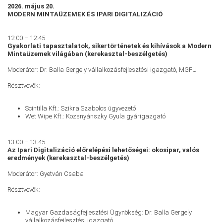
2026. május 20.
MODERN MINTAÜZEMEK ÉS IPARI DIGITALIZÁCIÓ
12:00 – 12:45
Gyakorlati tapasztalatok, sikertörténetek és kihívások a Modern
Mintaüzemek világában (kerekasztal-beszélgetés)
Moderátor: Dr. Balla Gergely vállalkozásfejlesztési igazgató, MGFÜ
Résztvevők:
Scintilla Kft.: Szikra Szabolcs ügyvezető
Wet Wipe Kft.: Kozsnyánszky Gyula gyárigazgató
13:00 – 13:45
Az Ipari Digitalizáció előrelépési lehetőségei: okosipar, valós
eredmények (kerekasztal-beszélgetés)
Moderátor: Gyetván Csaba
Résztvevők:
Magyar Gazdaságfejlesztési Ügynökség: Dr. Balla Gergely
vállalkozásfejlesztési igazgató