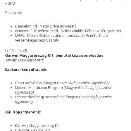
MGFÜ
Résztvevők:
Dandelion Kft.: Nagy Gréta ügyvezető
denxpert EHS software Kft.: Szűcs Winkler Róbert vezérigazgató
MGFÜ: Koterle Gábor szakmai tanácsadó, Fenntartható
Versenyképességi Osztály
14:00 – 14:45
Klarwin Magyarország Kft. bemutatkozás és előadás
Horváth Erika ügyvezető
Szakmai konzultációk:
Generációváltás
(Magyar Gazdaságfejlesztési Ügynökség)
Modern Mintaüzem Program
(Magyar Gazdaságfejlesztési
Ügynökség)
Fenntarthatósági mentorálás
(Magyar Gazdaságfejlesztési
Ügynökség
Kiállítópartnereink:
Klarwin Magyarország Kft.
UgrinPack-Erdősi Kft.