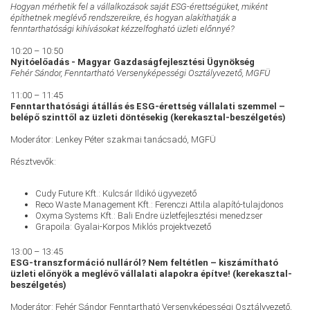
Hogyan mérhetik fel a vállalkozások saját ESG-érettségüket, miként
építhetnek meglévő rendszereikre, és hogyan alakíthatják a
fenntarthatósági kihívásokat kézzelfogható üzleti előnnyé?
10:20 – 10:50
Nyitóelőadás - Magyar Gazdaságfejlesztési Ügynökség
Fehér Sándor, Fenntartható Versenyképességi Osztályvezető, MGFÜ
11:00 – 11:45
Fenntarthatósági átállás és ESG-érettség vállalati szemmel –
belépő szinttől az üzleti döntésekig (kerekasztal-beszélgetés)
Moderátor: Lenkey Péter szakmai tanácsadó, MGFÜ
Résztvevők:
Cudy Future Kft.: Kulcsár Ildikó ügyvezető
Reco Waste Management Kft.: Ferenczi Attila alapító-tulajdonos
Oxyma Systems Kft.: Bali Endre üzletfejlesztési menedzser
Grapoila: Gyalai-Korpos Miklós projektvezető
13:00 – 13:45
ESG-transzformáció nulláról? Nem feltétlen – kiszámítható
üzleti előnyök a meglévő vállalati alapokra építve! (kerekasztal-
beszélgetés)
Moderátor: Fehér Sándor Fenntartható Versenyképességi Osztályvezető,