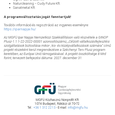
Naturcleaning − Cudy Future Kft.
Sanatmetal Kft.
A programváltoztatás jogát fenntartjuk!
További információ és regisztráció az ingyenes eseményre:
https://iparnapjai.hu/
Az MGFÜ Ipar Napjai Nemzetközi Szakkiállításon való részvétele a GINOP
Plusz-1.1.1-22-2022-00001 azonosítószámú, „Célzott vállalkozásfejlesztési
szolgáltatások biztosítása mikor-, kis- és középvállalkozások számára” című
projekt részeként kerül megrendezésre a Széchenyi Terv Plusz program
keretében, az Európai Unió támogatásával. A projekt összköltsége 8 Mrd
forint, tervezett befejezési dátuma: 2027. december 31.
MGFÜ Közhasznú Nonprofit Kft.
1074 Budapest, Rákóczi út 70-72.
Tel.:
+36 1 312 2213
- E-mail:
info@mgfu.hu