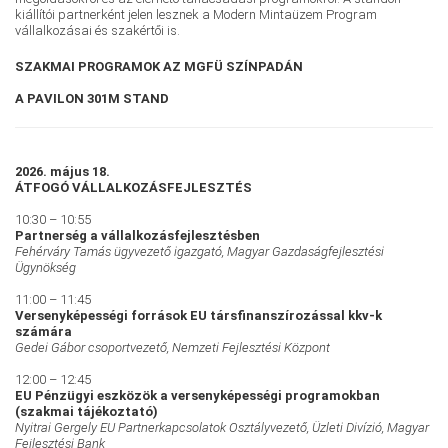
kiállítói partnerként jelen lesznek a Modern Mintaüzem Program
vállalkozásai és szakértői is.
SZAKMAI PROGRAMOK AZ MGFÜ SZÍNPADÁN
A PAVILON 301M STAND
2026. május 18.
ÁTFOGÓ VÁLLALKOZÁSFEJLESZTÉS
10:30 – 10:55
Partnerség a vállalkozásfejlesztésben
Fehérváry Tamás ügyvezető igazgató, Magyar Gazdaságfejlesztési
Ügynökség
11:00 – 11:45
Versenyképességi források EU társfinanszírozással kkv-k
számára
Gedei Gábor csoportvezető, Nemzeti Fejlesztési Központ
12:00 – 12:45
EU Pénzügyi eszközök a versenyképességi programokban
(szakmai tájékoztató)
Nyitrai Gergely EU Partnerkapcsolatok Osztályvezető, Üzleti Divízió, Magyar
Fejlesztési Bank