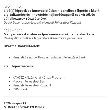
13:20 – 14:20
Első(?) lépések az innováció útján – panelbeszélgetés a kkv-k
digitalizációs és innovációs hajlandóságáról szakértők és
vállalkozások részvételével
Gedei Gábor csoportvezető, Nemzeti Fejlesztési Központ
14:30 – 15:15
Magyar Kereskedelmi és Iparkamara szakmai tájékoztató
Csókay Ákos főtitkár, Magyar Kereskedelmi és Iparkamara
Szakmai konzultációk:
Nemzeti Bajnokok Program
(Magyar Fejlesztési Bank)
Kiállítópartnereink:
KAVOSZ − Széchenyi Kártya Program
Magyar Fejlesztési Bank
Nemzeti Fejlesztési Központ
EXIM Bank
2026. május 19.
MUNKAERŐPIAC ÉS GEN Z