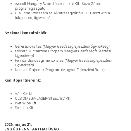
evosoft Hungary Számítástechnikai Kft.: Kozó Gábor
programigazgató
Gia Form Szerszám és Alkatrészgyártó KFT.: Gaszt Attila
tulajdonos, ügyvezető
Szakmai konzultációk:
Generációváltás
(Magyar Gazdaságfejlesztési Ügynökség)
Modern Mintaüzem Program
(Magyar Gazdaságfejlesztési
Ügynökség)
Fenntarthatósági mentorálás
(Magyar Gazdaságfejlesztési
Ügynökség)
Nemzeti Bajnokok Program (Magyar Fejlesztési Bank)
Kiállítópartnereink:
Váll-Ker Kft.
OLS OMEGA-LASER-STEELTEC Kft.
Wet Wipe Kft.
Scintilla Kft.
2026. május 21.
ESG ÉS FENNTARTHATÓSÁG