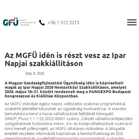
+36 1 312 2213
Az MGFÜ idén is részt vesz az Ipar
Napjai szakkiállításon
Unnamed
May 8, 2026
A Magyar Gazdaságfejlesztési Ügynökség idén is képviselteti
magát az Ipar Napjai 2026 Nemzetközi Szakkiállításon, amelyet
2026. május 18–21. között rendeznek meg a HUNGEXPO Budapest
Kongresszusi és Kiállítási Központban.
Az MGFÜ standján egész napos, változatos szakmai programokkal,
szakértői jelenléttel készülnek az ügynökség munkatársai. A standon
bemutatásra kerül a hazai vállalkozások fejlődését támogató
GINOP_Plusz-1.1.1-22-2022-00001 számú, „Célzott vállalkozásfejlesztési
szolgáltatások biztosítása mikro-, kis- és középvállalkozások számára”
című kiemelt pillérprojekt, az MGFÜ általános működése. A látogatók
emellett részletes információt kaphatnak a fenntarthatósági és ESG
megoldásokról és az elérhető tanácsadási programokról. A standon