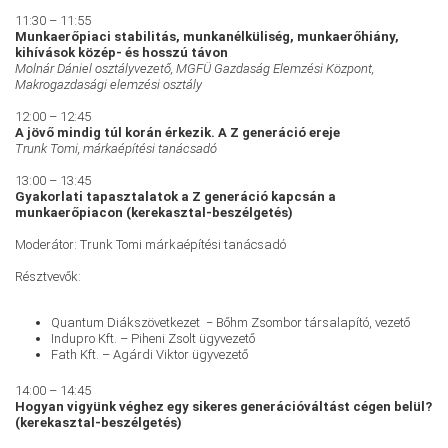
11:30 – 11:55
Munkaerőpiaci stabilitás, munkanélküliség, munkaerőhiány,
kihívások közép- és hosszú távon
Molnár Dániel osztályvezető, MGFÜ Gazdaság Elemzési Központ,
Makrogazdasági elemzési osztály
12:00 – 12:45
A jövő mindig túl korán érkezik. A Z generáció ereje
Trunk Tomi, márkaépítési tanácsadó
13:00 – 13:45
Gyakorlati tapasztalatok a Z generáció kapcsán a
munkaerőpiacon (kerekasztal-beszélgetés)
Moderátor: Trunk Tomi márkaépítési tanácsadó
Résztvevők:
Quantum Diákszövetkezet − Bőhm Zsombor társalapító, vezető
Indupro Kft. – Piheni Zsolt ügyvezető
Fath Kft. – Agárdi Viktor ügyvezető
14:00 – 14:45
Hogyan vigyünk véghez egy sikeres generációváltást cégen belül?
(kerekasztal-beszélgetés)