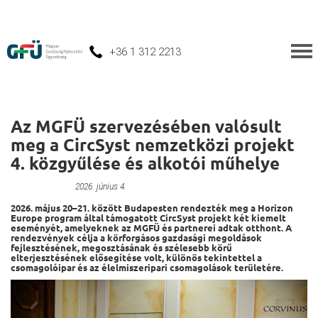
+36 1 312 2213
Az MGFÜ szervezésében valósult
meg a CircSyst nemzetközi projekt
4. közgyűlése és alkotói műhelye
Primary Menu
2026. június 4.
2026. május 20–21. között Budapesten rendezték meg a Horizon
Europe program által támogatott CircSyst projekt két kiemelt
eseményét, amelyeknek az MGFÜ és partnerei adtak otthont. A
rendezvények célja a körforgásos gazdasági megoldások
fejlesztésének, megosztásának és szélesebb körű
elterjesztésének elősegítése volt, különös tekintettel a
csomagolóipar és az élelmiszeripari csomagolások területére.