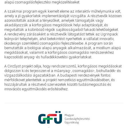
alapú csomagolásfejlesztési megközelítéseket.
A szakmai program egyik kiemelt eleme az interaktív műhelymunka volt,
amely a jó gyakorlatok implementációját vizsgálta. A résztvevők közösen
azonosították azokat a tényezőket, amelyek támogatják vagy
akadályozzák a körforgásos megoldások helyi adaptációját, és
megvitatták a különböző régiók sajátosságaiból fakadó lehetőségeket.
A rendezvény zárásaként a résztvevők látogatást tettek az Ugrinpack
leányvári telephelyén, ahol betekintést nyerhettek a vállalat innovatív,
ökodesign szemléletű csomagolási fejlesztéseibe. A program során
bemutatták a biológiai alapú anyagok alkalmazását, a micélium alapú
megoldásokat, valamint a körforgásos csomagolási rendszerekhez
kapcsolódó anyag- és hulladékkövetési gyakorlatokat.
A CircSyst projekt célja, hogy rendszerszintű, körforgásos megoldásokat
dolgozzon ki és terjesszen el a műanyag-, csomagolási-, biohulladék- és
vízgazdálkodási ágazatokban. A budapesti rendezvények fontos
mérföldkövet jelentettek a projekt nemzetközi együttműködésében, és
hozzájárultak a résztvevő szervezetek közötti tudásmegosztás és
innovációs együttműködés erősítéséhez.