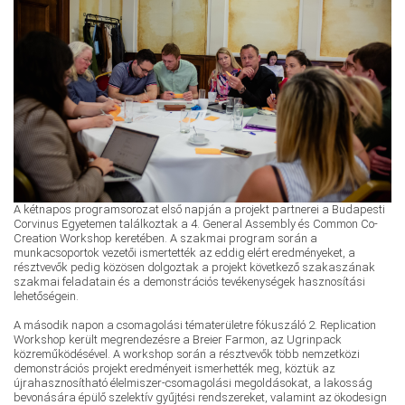
A kétnapos programsorozat első napján a projekt partnerei a Budapesti
Corvinus Egyetemen találkoztak a 4. General Assembly és Common Co-
Creation Workshop keretében. A szakmai program során a
munkacsoportok vezetői ismertették az eddig elért eredményeket, a
résztvevők pedig közösen dolgoztak a projekt következő szakaszának
szakmai feladatain és a demonstrációs tevékenységek hasznosítási
lehetőségein.
A második napon a csomagolási tématerületre fókuszáló 2. Replication
Workshop került megrendezésre a Breier Farmon, az Ugrinpack
közreműködésével. A workshop során a résztvevők több nemzetközi
demonstrációs projekt eredményeit ismerhették meg, köztük az
újrahasznosítható élelmiszer-csomagolási megoldásokat, a lakosság
bevonására épülő szelektív gyűjtési rendszereket, valamint az ökodesign