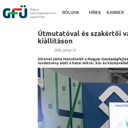
RÓLUNK
HÍREK
KARRIER
Útmutatóval és szakértői vá
kiállításon
Névtelen
2026. június 12.
Sikerrel zárta részvételét a Magyar Gazdaságfejle
rendezvény alatt a hazai mikro-, kis- és középváll