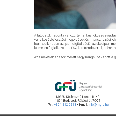
A látogatók naponta változó, tematikus fókuszú előadá
vállalkozásfejlesztési megoldások és finanszírozási le
harmadik napon az ipari digitalizáció, az okosipari 
kiemelten foglalkozott az ESG keretrendszerrel, a fennta
Az elméleti előadások mellett nagy hangsúlyt kapott a 
MGFÜ Közhasznú Nonprofit Kft.
1074 Budapest, Rákóczi út 70-72.
Tel.:
+36 1 312 2213
- E-mail:
info@mgfu.hu