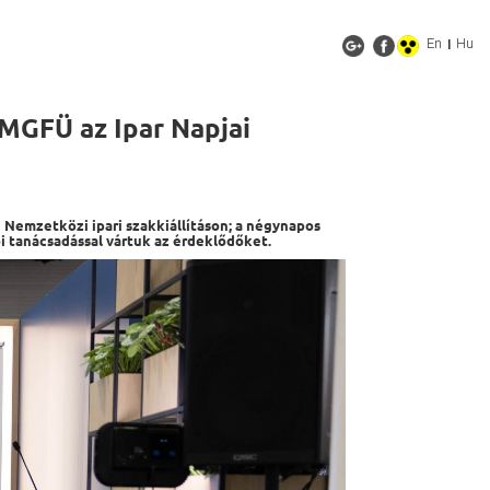
En
Hu
|
 MGFÜ az Ipar Napjai
i Nemzetközi ipari szakkiállításon; a négynapos
ői tanácsadással vártuk az érdeklődőket.