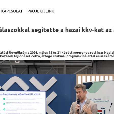
KAPCSOLAT
PROJEKTJEINK
laszokkal segítette a hazai kkv-kat az
sztési Ügynökség a 2026. május 18 és 21 között megrendezett Ipar Napja
alkozások fejlődését célzó, átfogó szakmai programkínálattal és szakért