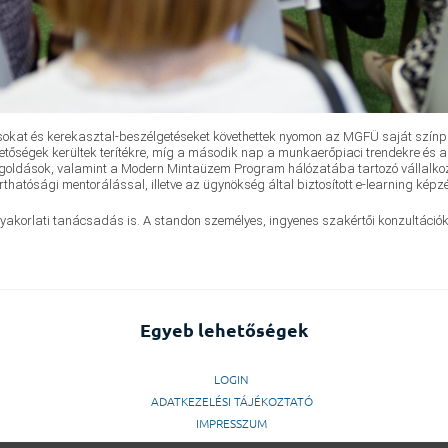
sokat és kerekasztal-beszélgetéseket követhettek nyomon az MGFÜ saját színpa
hetőségek kerültek terítékre, míg a második nap a munkaerőpiaci trendekre és a
megoldások, valamint a Modern Mintaüzem Program hálózatába tartozó vállalko
rthatósági mentorálással, illetve az ügynökség által biztosított e-learning képz
gyakorlati tanácsadás is. A standon személyes, ingyenes szakértői konzultációk
Egyeb lehetőségek
LOGIN
ADATKEZELÉSI TÁJÉKOZTATÓ
IMPRESSZUM