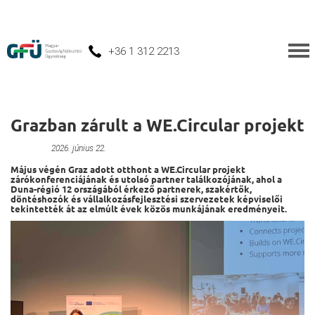
+36 1 312 2213
Grazban zárult a WE.Circular projekt
Névtelen
2026. június 22.
Május végén Graz adott otthont a WE.Circular projekt
zárókonferenciájának és utolsó partner találkozójának, ahol a
Duna-régió 12 országából érkező partnerek, szakértők,
döntéshozók és vállalkozásfejlesztési szervezetek képviselői
tekintették át az elmúlt évek közös munkájának eredményeit.